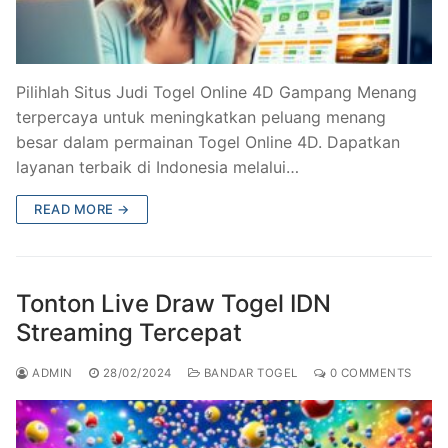
Pilihlah Situs Judi Togel Online 4D Gampang Menang
terpercaya untuk meningkatkan peluang menang
besar dalam permainan Togel Online 4D. Dapatkan
layanan terbaik di Indonesia melalui…
READ MORE →
Tonton Live Draw Togel IDN
Streaming Tercepat
ADMIN
28/02/2024
BANDAR TOGEL
0 COMMENTS