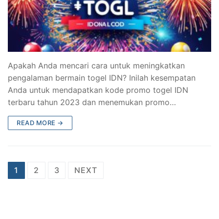
Apakah Anda mencari cara untuk meningkatkan
pengalaman bermain togel IDN? Inilah kesempatan
Anda untuk mendapatkan kode promo togel IDN
terbaru tahun 2023 dan menemukan promo…
READ MORE →
Posts
1
2
3
NEXT
pagination