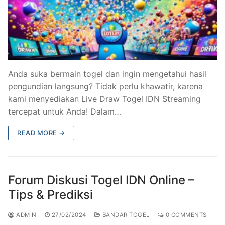
Anda suka bermain togel dan ingin mengetahui hasil
pengundian langsung? Tidak perlu khawatir, karena
kami menyediakan Live Draw Togel IDN Streaming
tercepat untuk Anda! Dalam…
READ MORE →
Forum Diskusi Togel IDN Online –
Tips & Prediksi
ADMIN
27/02/2024
BANDAR TOGEL
0 COMMENTS