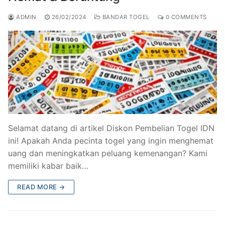
ADMIN
26/02/2024
BANDAR TOGEL
0 COMMENTS
Selamat datang di artikel Diskon Pembelian Togel IDN
ini! Apakah Anda pecinta togel yang ingin menghemat
uang dan meningkatkan peluang kemenangan? Kami
memiliki kabar baik…
READ MORE →