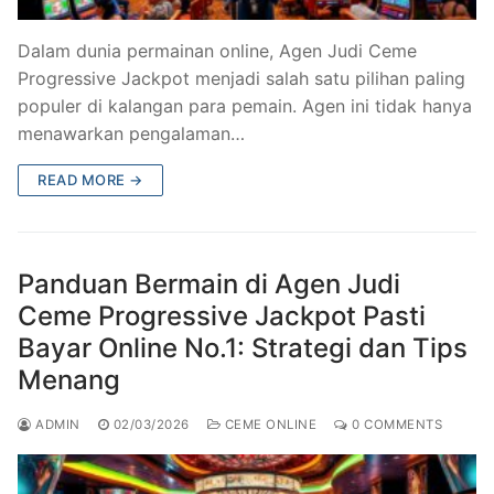
Dalam dunia permainan online, Agen Judi Ceme
Progressive Jackpot menjadi salah satu pilihan paling
populer di kalangan para pemain. Agen ini tidak hanya
menawarkan pengalaman…
READ MORE →
Panduan Bermain di Agen Judi
Ceme Progressive Jackpot Pasti
Bayar Online No.1: Strategi dan Tips
Menang
ADMIN
02/03/2026
CEME ONLINE
0 COMMENTS