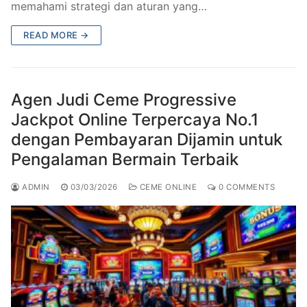
memahami strategi dan aturan yang…
READ MORE →
Agen Judi Ceme Progressive
Jackpot Online Terpercaya No.1
dengan Pembayaran Dijamin untuk
Pengalaman Bermain Terbaik
ADMIN
03/03/2026
CEME ONLINE
0 COMMENTS