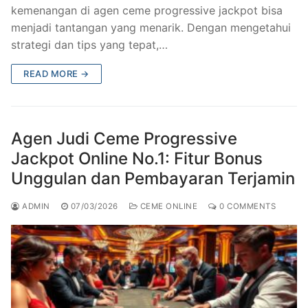
kemenangan di agen ceme progressive jackpot bisa
menjadi tantangan yang menarik. Dengan mengetahui
strategi dan tips yang tepat,…
READ MORE →
Agen Judi Ceme Progressive
Jackpot Online No.1: Fitur Bonus
Unggulan dan Pembayaran Terjamin
ADMIN
07/03/2026
CEME ONLINE
0 COMMENTS