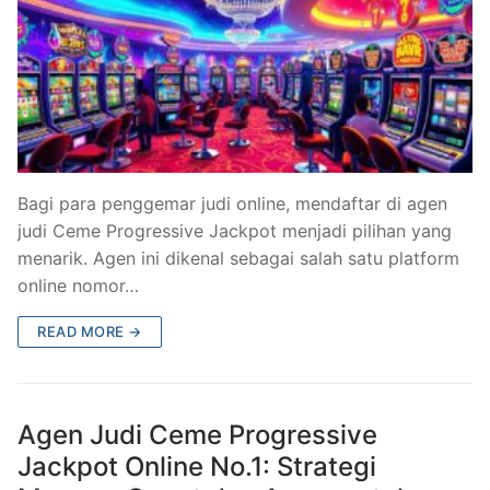
Bagi para penggemar judi online, mendaftar di agen
judi Ceme Progressive Jackpot menjadi pilihan yang
menarik. Agen ini dikenal sebagai salah satu platform
online nomor…
READ MORE →
Agen Judi Ceme Progressive
Jackpot Online No.1: Strategi