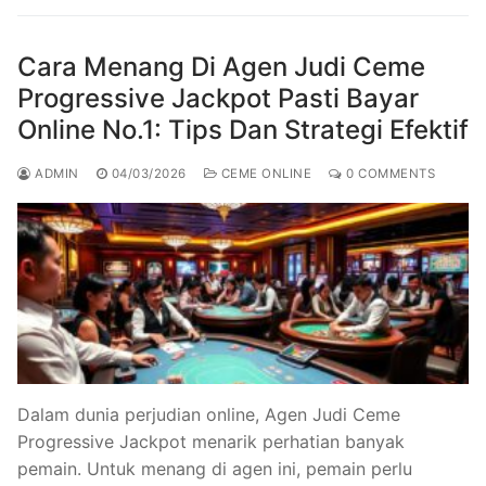
Cara Menang Di Agen Judi Ceme
Progressive Jackpot Pasti Bayar
Online No.1: Tips Dan Strategi Efektif
ADMIN
04/03/2026
CEME ONLINE
0 COMMENTS
Dalam dunia perjudian online, Agen Judi Ceme
Progressive Jackpot menarik perhatian banyak
pemain. Untuk menang di agen ini, pemain perlu