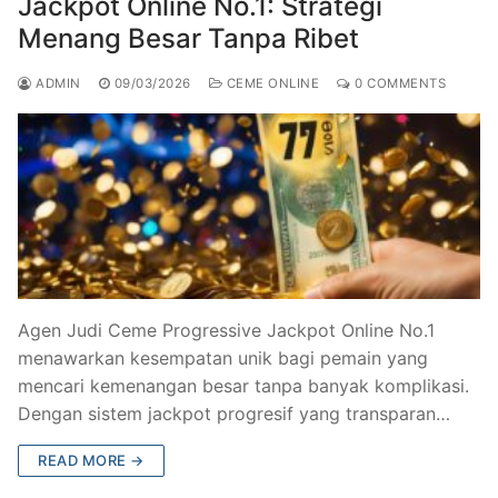
Jackpot Online No.1: Strategi
Menang Besar Tanpa Ribet
ADMIN
09/03/2026
CEME ONLINE
0 COMMENTS
Agen Judi Ceme Progressive Jackpot Online No.1
menawarkan kesempatan unik bagi pemain yang
mencari kemenangan besar tanpa banyak komplikasi.
Dengan sistem jackpot progresif yang transparan…
READ MORE →