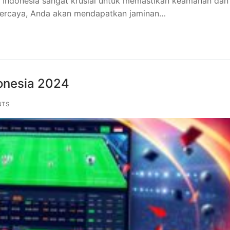
i Indonesia sangat krusial untuk memastikan keamanan dan
percaya, Anda akan mendapatkan jaminan…
donesia 2024
NTS