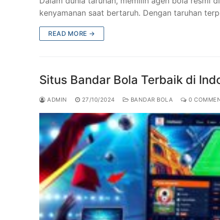
Dalam dunia taruhan, memilih agen bola resmi d
kenyamanan saat bertaruh. Dengan taruhan ter
READ MORE →
Situs Bandar Bola Terbaik di In
ADMIN
27/10/2024
BANDAR BOLA
0 COMME