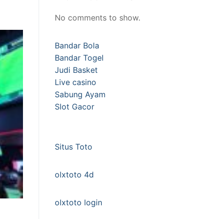
No comments to show.
Bandar Bola
Bandar Togel
Judi Basket
Live casino
Sabung Ayam
Slot Gacor
Situs Toto
olxtoto 4d
olxtoto login