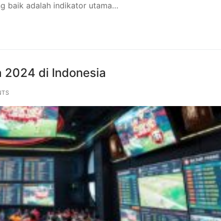
g baik adalah indikator utama…
a 2024 di Indonesia
NTS