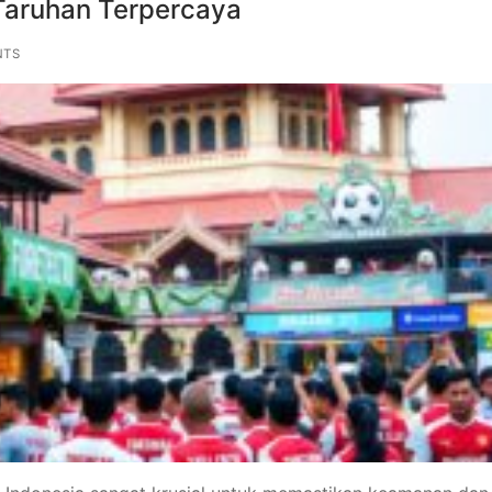
 Taruhan Terpercaya
NTS