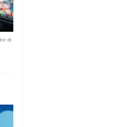
tor di