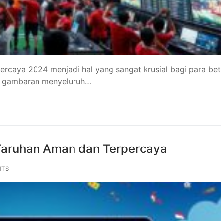
ercaya 2024 menjadi hal yang sangat krusial bagi para bet
kan gambaran menyeluruh…
 Taruhan Aman dan Terpercaya
NTS