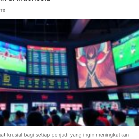
TS
at krusial bagi setiap penjudi yang ingin meningkatkan