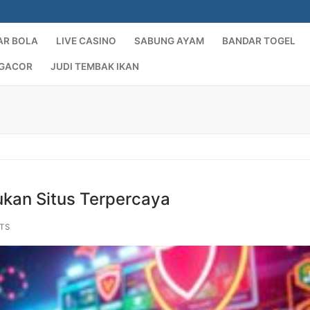
AR BOLA
LIVE CASINO
SABUNG AYAM
BANDAR TOGEL
 GACOR
JUDI TEMBAK IKAN
Search for:
ukan Situs Terpercaya
TS