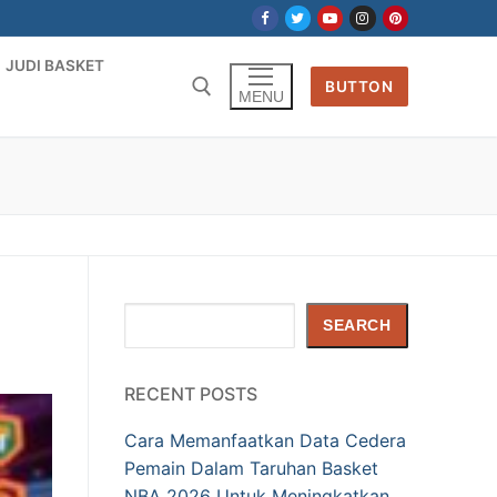
JUDI BASKET
BUTTON
MENU
Search
SEARCH
RECENT POSTS
Cara Memanfaatkan Data Cedera
Pemain Dalam Taruhan Basket
NBA 2026 Untuk Meningkatkan