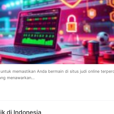
 untuk memastikan Anda bermain di situs judi online terper
 yang menawarkan…
k di Indonesia