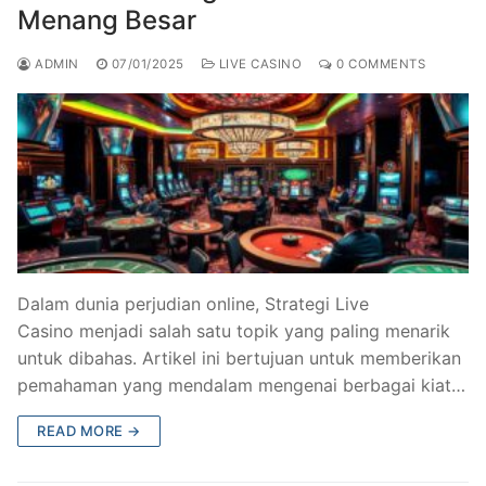
Menang Besar
ADMIN
07/01/2025
LIVE CASINO
0 COMMENTS
Dalam dunia perjudian online, Strategi Live
Casino menjadi salah satu topik yang paling menarik
untuk dibahas. Artikel ini bertujuan untuk memberikan
pemahaman yang mendalam mengenai berbagai kiat…
READ MORE →