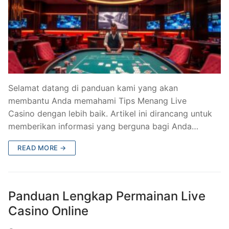
Selamat datang di panduan kami yang akan
membantu Anda memahami Tips Menang Live
Casino dengan lebih baik. Artikel ini dirancang untuk
memberikan informasi yang berguna bagi Anda…
READ MORE →
Panduan Lengkap Permainan Live
Casino Online