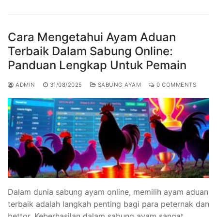
Cara Mengetahui Ayam Aduan
Terbaik Dalam Sabung Online:
Panduan Lengkap Untuk Pemain
ADMIN
31/08/2025
SABUNG AYAM
0 COMMENTS
Dalam dunia sabung ayam online, memilih ayam aduan
terbaik adalah langkah penting bagi para peternak dan
bettor. Keberhasilan dalam sabung ayam sangat