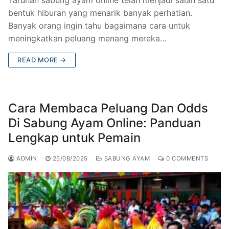
Taruhan sabung ayam online telah menjadi salah satu
bentuk hiburan yang menarik banyak perhatian.
Banyak orang ingin tahu bagaimana cara untuk
meningkatkan peluang menang mereka…
READ MORE →
Cara Membaca Peluang Dan Odds
Di Sabung Ayam Online: Panduan
Lengkap untuk Pemain
ADMIN
25/08/2025
SABUNG AYAM
0 COMMENTS