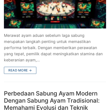
Merawat ayam aduan sebelum laga sabung
merupakan langkah penting untuk memastikan
performa terbaik. Dengan memberikan perawatan
yang tepat, pemilik dapat meningkatkan stamina dan
keberanian ayam,…
READ MORE →
Perbedaan Sabung Ayam Modern
Dengan Sabung Ayam Tradisional:
Memahami Evolusi dan Teknik