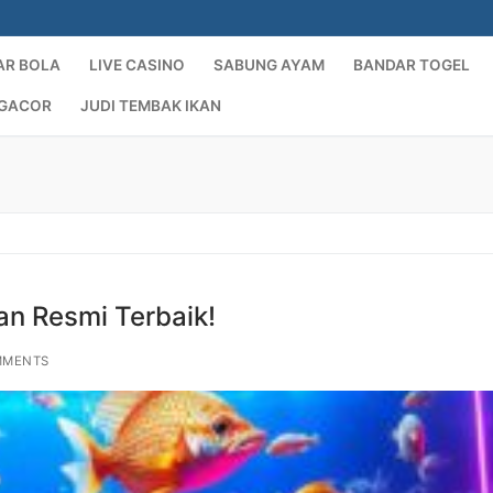
AR BOLA
LIVE CASINO
SABUNG AYAM
BANDAR TOGEL
 GACOR
JUDI TEMBAK IKAN
Search for:
an Resmi Terbaik!
MMENTS