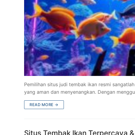
Pemilihan situs judi tembak ikan resmi sangatl
yang aman dan menyenangkan. Dengan menggun
READ MORE →
Situs Tembak Ikan Terpercaya &