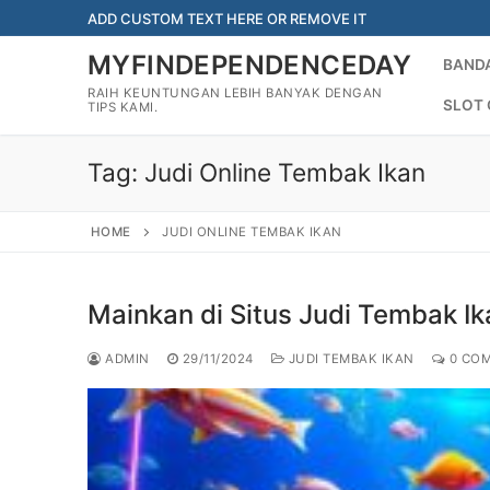
Skip
ADD CUSTOM TEXT HERE OR REMOVE IT
to
MYFINDEPENDENCEDAY
content
BAND
RAIH KEUNTUNGAN LEBIH BANYAK DENGAN
SLOT
TIPS KAMI.
Tag:
Judi Online Tembak Ikan
HOME
JUDI ONLINE TEMBAK IKAN
Mainkan di Situs Judi Tembak Ik
ADMIN
29/11/2024
JUDI TEMBAK IKAN
0 CO