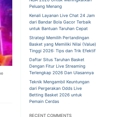
Peluang Menang
Kenali Layanan Live Chat 24 Jam
dari Bandar Bola Gacor Terbaik
untuk Bantuan Taruhan Cepat
Strategi Memilih Pertandingan
Basket yang Memiliki Nilai (Value)
Tinggi 2026: Tips dan Trik Efektif
Daftar Situs Taruhan Basket
Dengan Fitur Live Streaming
Terlengkap 2026 Dan Ulasannya
ne
Teknik Mengambil Keuntungan
dari Pergerakan Odds Live
Betting Basket 2026 untuk
Pemain Cerdas
RECENT COMMENTS