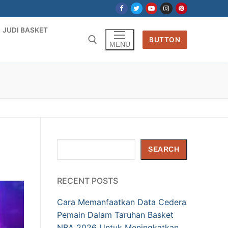
JUDI BASKET
BUTTON
MENU
Search
SEARCH
RECENT POSTS
Cara Memanfaatkan Data Cedera
Pemain Dalam Taruhan Basket
NBA 2026 Untuk Meningkatkan