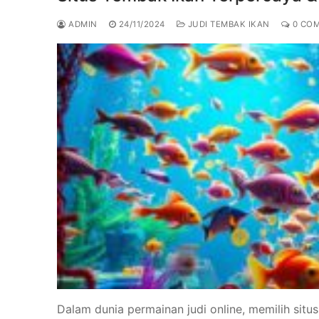
ADMIN
24/11/2024
JUDI TEMBAK IKAN
0 CO
Dalam dunia permainan judi online, memilih sit