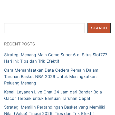
Search
SEARCH
RECENT POSTS
Strategi Menang Main Ceme Super 6 di Situs Slot777
Hari Ini: Tips dan Trik Efektif
Cara Memanfaatkan Data Cedera Pemain Dalam
Taruhan Basket NBA 2026 Untuk Meningkatkan
Peluang Menang
Kenali Layanan Live Chat 24 Jam dari Bandar Bola
Gacor Terbaik untuk Bantuan Taruhan Cepat
Strategi Memilih Pertandingan Basket yang Memiliki
Nilai (Value) Tinggi 2026: Tips dan Trik Efektif