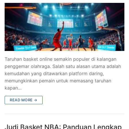
Taruhan basket online semakin populer di kalangan
penggemar olahraga. Salah satu alasan utama adalah
kemudahan yang ditawarkan platform daring,
memungkinkan pemain untuk memasang taruhan
kapan…
READ MORE →
Judi Basket NBA: Panduan Lengkap