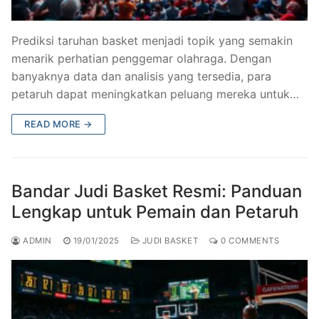
Prediksi taruhan basket menjadi topik yang semakin
menarik perhatian penggemar olahraga. Dengan
banyaknya data dan analisis yang tersedia, para
petaruh dapat meningkatkan peluang mereka untuk…
READ MORE →
Bandar Judi Basket Resmi: Panduan
Lengkap untuk Pemain dan Petaruh
ADMIN
19/01/2025
JUDI BASKET
0 COMMENTS