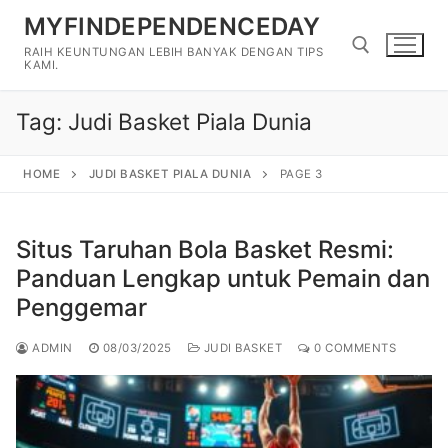
Skip
MYFINDEPENDENCEDAY
to
RAIH KEUNTUNGAN LEBIH BANYAK DENGAN TIPS
content
KAMI.
Tag:
Judi Basket Piala Dunia
Search for:
HOME
JUDI BASKET PIALA DUNIA
PAGE 3
Situs Taruhan Bola Basket Resmi:
Panduan Lengkap untuk Pemain dan
Penggemar
ADMIN
08/03/2025
JUDI BASKET
0 COMMENTS