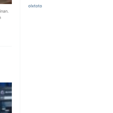
olxtoto
inan.
n