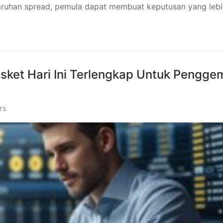
aruhan spread, pemula dapat membuat keputusan yang leb
asket Hari Ini Terlengkap Untuk Pengge
TS