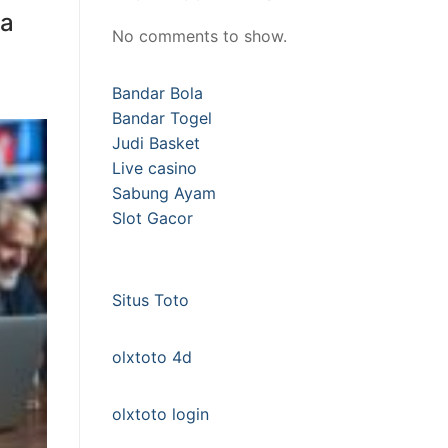
ra
No comments to show.
Bandar Bola
Bandar Togel
Judi Basket
Live casino
Sabung Ayam
Slot Gacor
Situs Toto
olxtoto 4d
olxtoto login