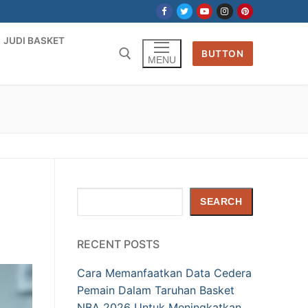
JUDI BASKET
BUTTON
MENU
Search
SEARCH
RECENT POSTS
Cara Memanfaatkan Data Cedera
Pemain Dalam Taruhan Basket
NBA 2026 Untuk Meningkatkan