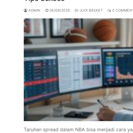
ADMIN
05/06/2026
JUDI BASKET
0 COMMEN
Taruhan spread dalam NBA bisa menjadi cara 