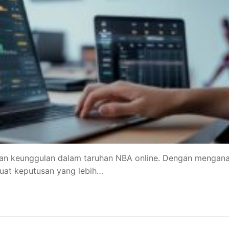
n keunggulan dalam taruhan NBA online. Dengan menganal
buat keputusan yang lebih…