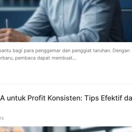
bantu bagi para penggemar dan penggiat taruhan. Dengan
n terbaru, pembaca dapat membuat…
 untuk Profit Konsisten: Tips Efektif d
TS