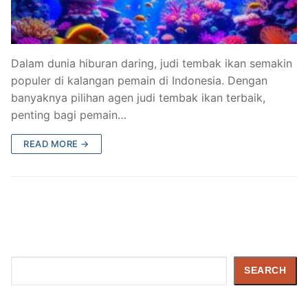
Dalam dunia hiburan daring, judi tembak ikan semakin
populer di kalangan pemain di Indonesia. Dengan
banyaknya pilihan agen judi tembak ikan terbaik,
penting bagi pemain…
READ MORE →
Search
SEARCH