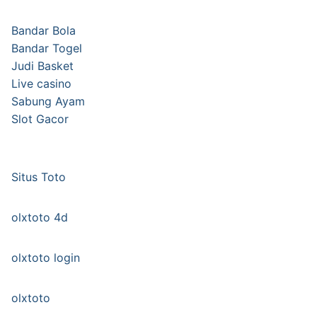
Bandar Bola
Bandar Togel
Judi Basket
Live casino
Sabung Ayam
Slot Gacor
Situs Toto
olxtoto 4d
olxtoto login
olxtoto