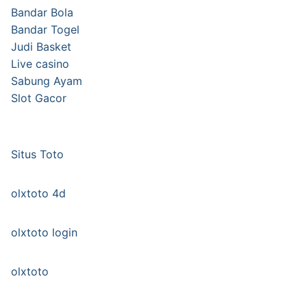
Bandar Bola
Bandar Togel
Judi Basket
Live casino
Sabung Ayam
Slot Gacor
Situs Toto
olxtoto 4d
olxtoto login
olxtoto