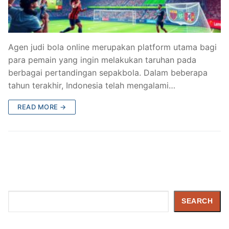
Agen judi bola online merupakan platform utama bagi
para pemain yang ingin melakukan taruhan pada
berbagai pertandingan sepakbola. Dalam beberapa
tahun terakhir, Indonesia telah mengalami…
READ MORE →
Search
SEARCH