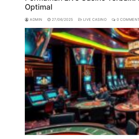
Optimal
ADMIN
27/06/2025
LIVE CASINO
0 COMMEN