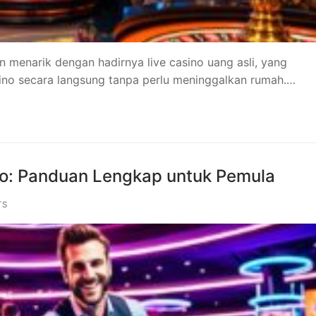
n menarik dengan hadirnya live casino uang asli, yang
no secara langsung tanpa perlu meninggalkan rumah.…
o: Panduan Lengkap untuk Pemula
TS