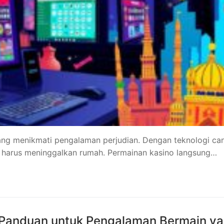
rang menikmati pengalaman perjudian. Dengan teknologi ca
 harus meninggalkan rumah. Permainan kasino langsung…
: Panduan untuk Pengalaman Bermain y