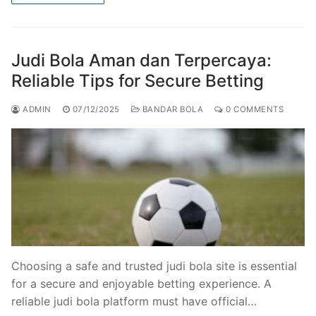
Judi Bola Aman dan Terpercaya:
Reliable Tips for Secure Betting
ADMIN
07/12/2025
BANDAR BOLA
0 COMMENTS
Choosing a safe and trusted judi bola site is essential
for a secure and enjoyable betting experience. A
reliable judi bola platform must have official…