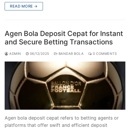
READ MORE →
Agen Bola Deposit Cepat for Instant
and Secure Betting Transactions
ADMIN
06/12/2025
BANDAR BOLA
0 COMMENTS
Agen bola deposit cepat refers to betting agents or
platforms that offer swift and efficient deposit